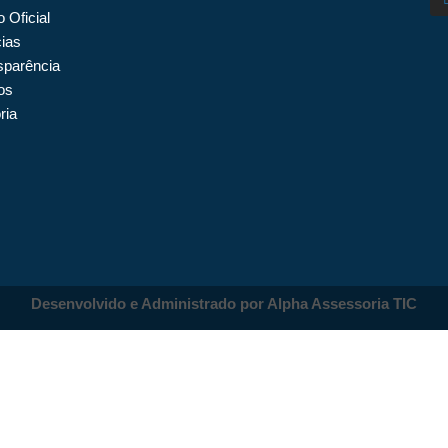
o Oficial
cias
sparência
os
ria
Desenvolvido e Administrado por Alpha Assessoria TIC