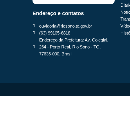
Diári
Notí
Endereço e contatos
Tran
ouvidoria@riosono.to.gov.br
Víde
(63) 99105-6818
Histó
Endereço da Prefeitura: Av. Colegial,
264 - Porto Real, Rio Sono - TO,
77635-000, Brasil