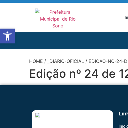
I
Abrir a barra de ferramentas
HOME
/
_DIARIO-OFICIAL
/
EDICAO-NO-24-D
Edição nº 24 de 
Lin
Iníci