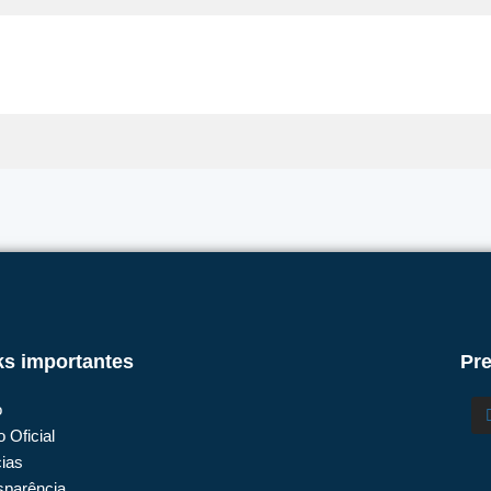
ks importantes
Pre
o
o Oficial
cias
sparência