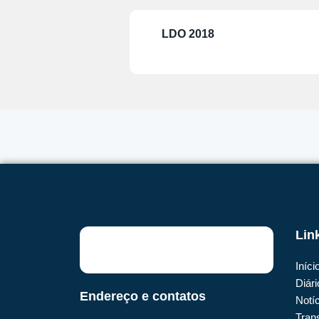
LDO 2018
Lin
Iníci
Diári
Endereço e contatos
Notí
Tran