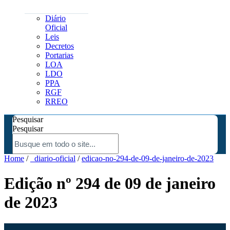
Diário
Oficial
Leis
Decretos
Portarias
LOA
LDO
PPA
RGF
RREO
Pesquisar
Pesquisar
Home
/
_diario-oficial
/
edicao-no-294-de-09-de-janeiro-de-2023
Edição nº 294 de 09 de janeiro
de 2023