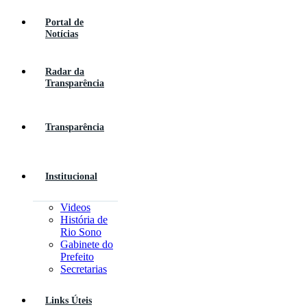
Portal de
Notícias
Radar da
Transparência
Transparência
Institucional
Videos
História de
Rio Sono
Gabinete do
Prefeito
Secretarias
Links Úteis