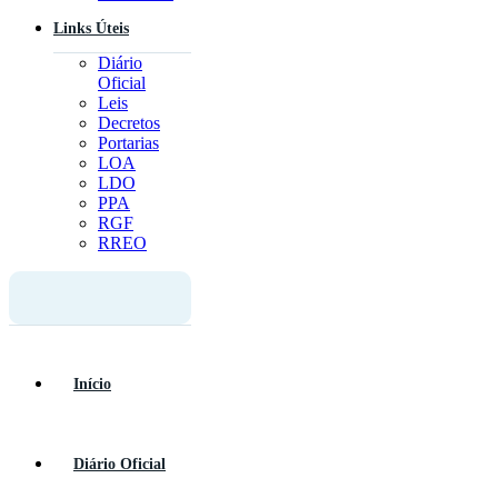
Links Úteis
Diário
Oficial
Leis
Decretos
Portarias
LOA
LDO
PPA
RGF
RREO
Início
Diário Oficial