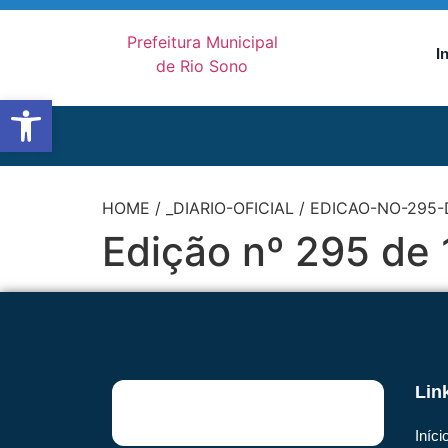
I
Abrir a barra de ferramentas
HOME
/
_DIARIO-OFICIAL
/
EDICAO-NO-295-
Edição nº 295 de 
Lin
Iníci