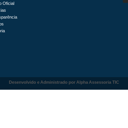
o Oficial
cias
sparência
os
ria
Desenvolvido e Administrado por Alpha Assessoria TIC