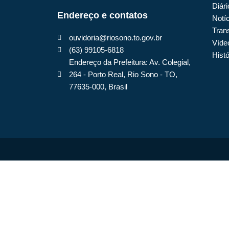
Diári
Endereço e contatos
Notí
Tran
ouvidoria@riosono.to.gov.br
Víde
(63) 99105-6818
Histó
Endereço da Prefeitura: Av. Colegial,
264 - Porto Real, Rio Sono - TO,
77635-000, Brasil