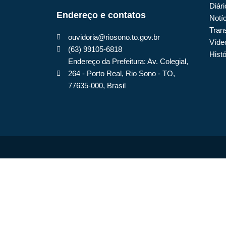
Diári
Endereço e contatos
Notí
Tran
ouvidoria@riosono.to.gov.br
Víde
(63) 99105-6818
Histó
Endereço da Prefeitura: Av. Colegial,
264 - Porto Real, Rio Sono - TO,
77635-000, Brasil