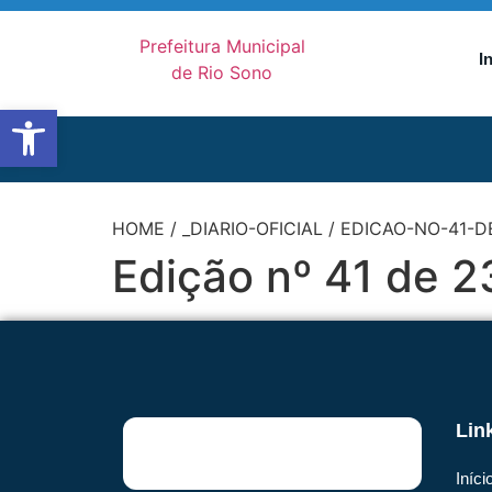
I
Abrir a barra de ferramentas
HOME
/
_DIARIO-OFICIAL
/
EDICAO-NO-41-DE
Edição nº 41 de 2
Lin
Iníci