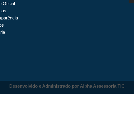
o Oficial
cias
sparência
os
ria
Desenvolvido e Administrado por Alpha Assessoria TIC