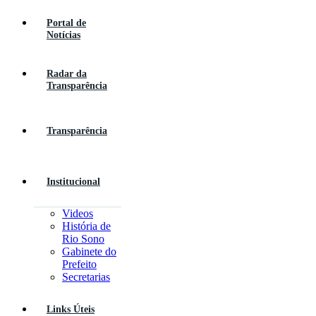
Portal de
Notícias
Radar da
Transparência
Transparência
Institucional
Videos
História de
Rio Sono
Gabinete do
Prefeito
Secretarias
Links Úteis