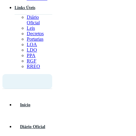
Links Úteis
Diário
Oficial
Leis
Decretos
Portarias
LOA
LDO
PPA
RGF
RREO
Início
Diário Oficial