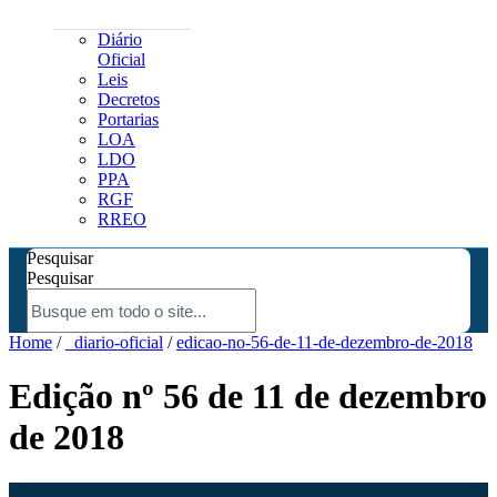
Diário
Oficial
Leis
Decretos
Portarias
LOA
LDO
PPA
RGF
RREO
Pesquisar
Pesquisar
Home
/
_diario-oficial
/
edicao-no-56-de-11-de-dezembro-de-2018
Edição nº 56 de 11 de dezembro
de 2018