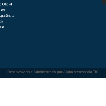
o Oficial
cias
sparência
os
ria
Desenvolvido e Administrado por Alpha Assessoria TIC