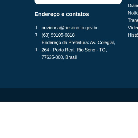
Diári
Notí
Endereço e contatos
Tran
ouvidoria@riosono.to.gov.br
Víde
(63) 99105-6818
Histó
Endereço da Prefeitura: Av. Colegial,
264 - Porto Real, Rio Sono - TO,
77635-000, Brasil