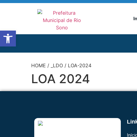
I
Abrir a barra de ferramentas
HOME
/
_LDO
/
LOA-2024
LOA 2024
Lin
Iníci