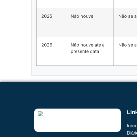
2025
Não houve
Não se a
2026
Não houve até a
Não se a
presente data
Lin
Iníci
Diári