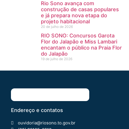
Rio Sono avança com
construção de casas populares
e já prepara nova etapa do
projeto habitacional
20 de julho de 2026
RIO SONO: Concursos Garota
Flor do Jalapão e Miss Lambari
encantam o público na Praia Flor
do Jalapão
19 de julho de 2026
Endereço e contatos
ouvidoria@riosono.to.gov.br