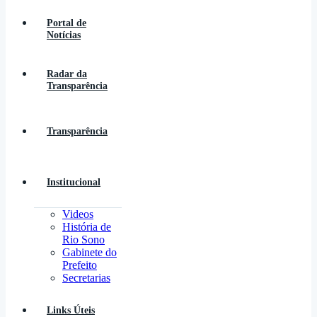
Portal de
Notícias
Radar da
Transparência
Transparência
Institucional
Videos
História de
Rio Sono
Gabinete do
Prefeito
Secretarias
Links Úteis