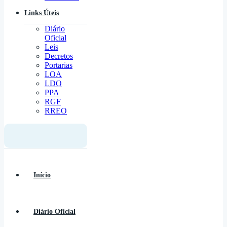
Links Úteis
Diário
Oficial
Leis
Decretos
Portarias
LOA
LDO
PPA
RGF
RREO
Início
Diário Oficial