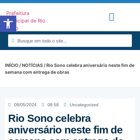
Abrir a barra de ferramentas
Portal de Notícias
Radar da Transparência
INÍCIO
/
NOTÍCIAS
/ Rio Sono celebra aniversário neste fim de
semana com entrega de obras
08/05/2024
08:58
Uncategorized
Rio Sono celebra
aniversário neste fim de