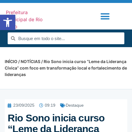
Abrir a barra de ferramentas
Portal de Notícias
Radar da Transparência
INÍCIO
/
NOTÍCIAS
/ Rio Sono inicia curso “Leme da Liderança
Cívica” com foco em transformação local e fortalecimento de
lideranças
23/09/2025
09:19
Destaque
Rio Sono inicia curso
“Leme da Liderança