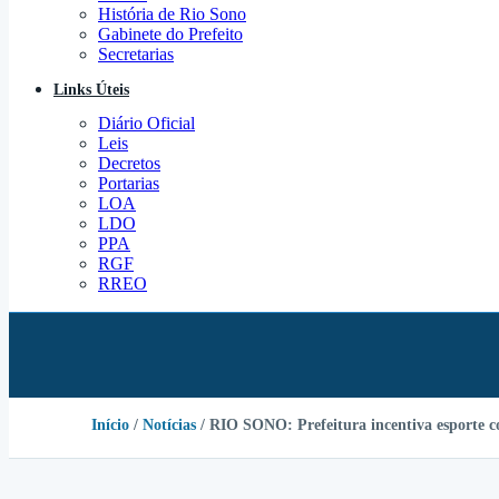
História de Rio Sono
Gabinete do Prefeito
Secretarias
Links Úteis
Diário Oficial
Leis
Decretos
Portarias
LOA
LDO
PPA
RGF
RREO
Início
/
Notícias
/ RIO SONO: Prefeitura incentiva esporte 