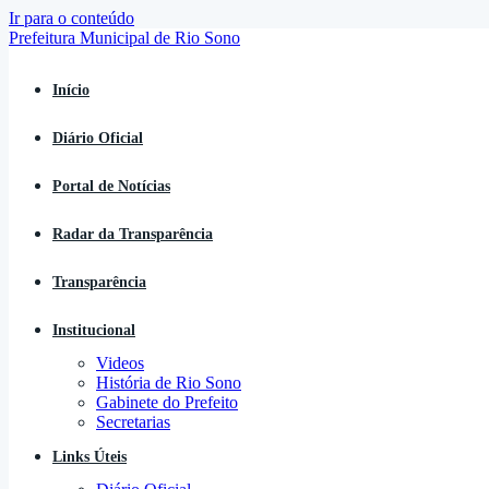
Ir para o conteúdo
Início
Diário Oficial
Portal de Notícias
Radar da Transparência
Transparência
Institucional
Videos
História de Rio Sono
Gabinete do Prefeito
Secretarias
Links Úteis