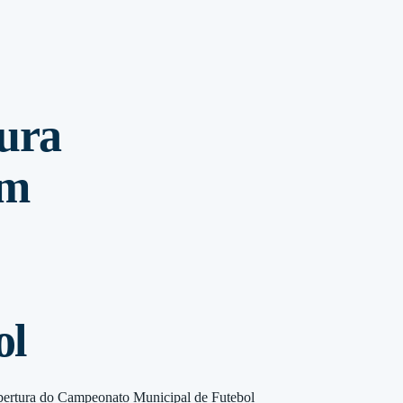
ura
om
ol