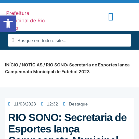
Abrir a barra de ferramentas
Portal de Notícias
Radar da Transparência
INÍCIO
/
NOTÍCIAS
/ RIO SONO: Secretaria de Esportes lança
Campeonato Municipal de Futebol 2023
11/03/2023
12:32
Destaque
RIO SONO:
Secretaria de
Esportes lança