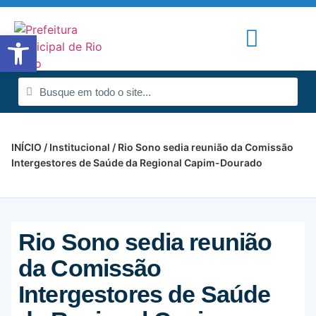
Abrir a barra de ferramentas
Portal de Notícias
Radar da Transparência
INÍCIO
/
Institucional
/ Rio Sono sedia reunião da Comissão
Intergestores de Saúde da Regional Capim-Dourado
Rio Sono sedia reunião
da Comissão
Intergestores de Saúde